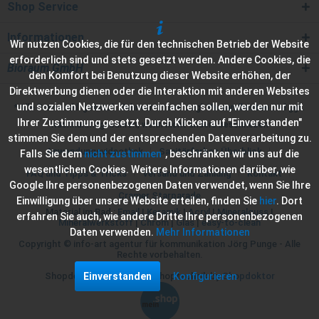
Shop Service
Informationen
Wir nutzen Cookies, die für den technischen Betrieb der Website
erforderlich sind und stets gesetzt werden. Andere Cookies, die
Bioraum GmbH
den Komfort bei Benutzung dieser Website erhöhen, der
Direktwerbung dienen oder die Interaktion mit anderen Websites
und sozialen Netzwerken vereinfachen sollen, werden nur mit
* Alle Preise inkl. gesetzl. Mehrwertsteuer zzgl.
Versandkosten
und ggf.
Ihrer Zustimmung gesetzt. Durch Klicken auf "Einverstanden"
Nachnahmegebühren, wenn nicht anders beschrieben
stimmen Sie dem und der entsprechenden Datenverarbeitung zu.
Anwendungsvideothek
Sanitärfarben Überblick
Falls Sie dem
nicht zustimmen
, beschränken wir uns auf die
wesentlichen Cookies. Weitere Informationen darüber, wie
FAQ und Tipps & Tricks
Versand und Zahlung
Kontakt
Google Ihre personenbezogenen Daten verwendet, wenn Sie Ihre
Cramer Starparade
Einwilligung über unsere Website erteilen, finden Sie
hier
. Dort
Material im Bad :
Email
|
Keramik
|
Acryl
|
Mineralguss
|
erfahren Sie auch, wie andere Dritte Ihre personenbezogenen
Mineralwerkstoff
|
Chrom
|
Glas
|
easy-to-clean
Daten verwenden.
Mehr Informationen
Copyright © info-art agentur für kommunikation Jörg Punge - Alle
Rechte vorbehalten.
Einverstanden
Konfigurieren
Shopdesign by
Info-Art
| Shoptechnik by
Shopdoktor