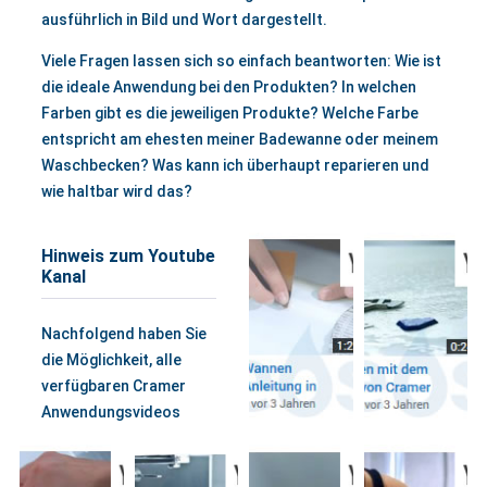
ausführlich in Bild und Wort dargestellt.
Viele Fragen lassen sich so einfach beantworten: Wie ist
die ideale Anwendung bei den Produkten? In welchen
Farben gibt es die jeweiligen Produkte? Welche Farbe
entspricht am ehesten meiner Badewanne oder meinem
Waschbecken? Was kann ich überhaupt reparieren und
wie haltbar wird das?
Eine Vielzahl an unterschiedlichen Themen rund um die
Hinweis zum Youtube
Renovierung, Pflege und Reparatur von Badewannen,
Kanal
Waschbecken und ähnlicher Sanitärkeramik, werden in
unseren Reparturvideos erläutert. Sicherlich können wir
Nachfolgend haben Sie
so nicht alle denkbaren Anwendungen der Cramer
die Möglichkeit, alle
Produkte erläutern. Vermissen Sie etwas - wir sind
verfügbaren Cramer
dankbar für Ihre Anregungen. Wir hoffen, dass Sie hier
Anwendungsvideos
dennoch die Antworten auf die meisten Ihrer Fragen
auch direkt im Cramer
rund um die Pflege, Renovierung und Reparatur Ihres
Youtube Kanal
Bades, finden.