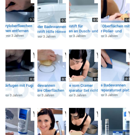
aufzurufen: (Die Likes
und Aufrufe haben den
Stand von Ende 2015
des
Youtube Kanals
Badewannenreparaturen
)