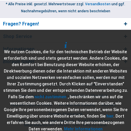
* Alle Preise inkl. gesetzl. Mehrwertsteuer zzgl.
Versandkosten
und ggf.
Nachnahmegebühren, wenn nicht anders beschrieben
Fragen? Fragen!
Shop Service
Informationen
Wir nutzen Cookies, die für den technischen Betrieb der Website
erforderlich sind und stets gesetzt werden. Andere Cookies, die
Bioraum GmbH
den Komfort bei Benutzung dieser Website erhöhen, der
Direktwerbung dienen oder die Interaktion mit anderen Websites
und sozialen Netzwerken vereinfachen sollen, werden nur mit
* Alle Preise inkl. gesetzl. Mehrwertsteuer zzgl.
Versandkosten
und ggf.
Ihrer Zustimmung gesetzt. Durch Klicken auf "Einverstanden"
Nachnahmegebühren, wenn nicht anders beschrieben
stimmen Sie dem und der entsprechenden Datenverarbeitung zu.
Anwendungsvideothek
Sanitärfarben Überblick
Falls Sie dem
nicht zustimmen
, beschränken wir uns auf die
wesentlichen Cookies. Weitere Informationen darüber, wie
FAQ und Tipps & Tricks
Versand und Zahlung
Kontakt
Google Ihre personenbezogenen Daten verwendet, wenn Sie Ihre
Cramer Starparade
Einwilligung über unsere Website erteilen, finden Sie
hier
. Dort
Material im Bad :
Email
|
Keramik
|
Acryl
|
Mineralguss
|
erfahren Sie auch, wie andere Dritte Ihre personenbezogenen
Mineralwerkstoff
|
Chrom
|
Glas
|
easy-to-clean
Daten verwenden.
Mehr Informationen